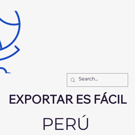
Inicio
Recursos
Nu
El Equipo
Cómo Tr
New Page
New Pa
New Page
F
EXPORTAR ES FÁCIL
PERÚ