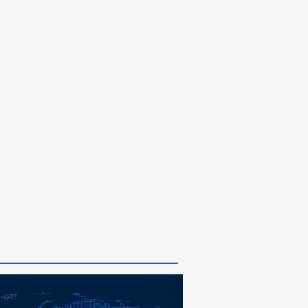
estros Servicios
General
abajamos
Case Studies
ge
Contacto
Blog
ooter
New Page