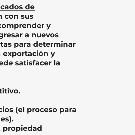
cados de
n con sus
 comprender y
ngresar a nuevos
ertas para determinar
a exportación y
de satisfacer la
itivo.
cios (el proceso para
es).
, propiedad