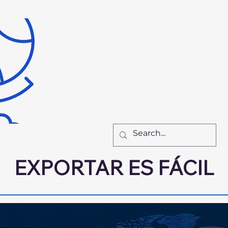
Inicio
Recursos
Nu
El Equipo
Cómo Tr
New Page
New Pa
New Page
F
EXPORTAR ES FÁCIL