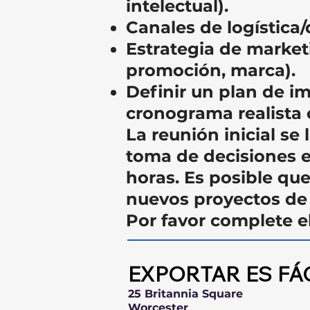
intelectual).
Canales de logística/
Estrategia de market
promoción, marca).
Definir un plan de i
cronograma realista c
La reunión inicial se
toma de decisiones 
horas. Es posible qu
nuevos proyectos de
Por favor complete el
EXPORTAR ES FÁ
25 Britannia Square
Worcester