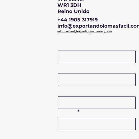
WR1 3DH
Reino Unido
+44 1905 317919
info@exportandolomasfacil.co
información@exportingmadeeasy.com
Name
Company Name
Phone
Email